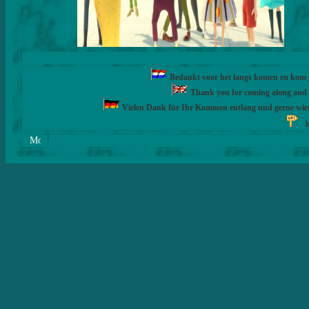
Bedankt voor het langs komen en kom ge
Thank you for coming along and fe
Vielen Dank für Ihr Kommen entlang und gerne wie
h