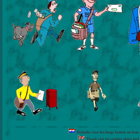
Bedankt voor het langs komen en kom ge
Thank you for coming along and fe