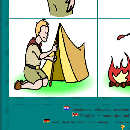
Bedankt voor het langs komen en kom ge
Thank you for coming along and fe
Vielen Dank für Ihr Kommen entlang und gerne wie
h