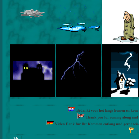
Bedankt voor het langs komen en kom ge
Thank you for coming along and fe
Vielen Dank für Ihr Kommen entlang und gerne wie
h