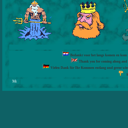
Bedankt voor het langs komen en kom ge
Thank you for coming along and fe
Vielen Dank für Ihr Kommen entlang und gerne wie
h