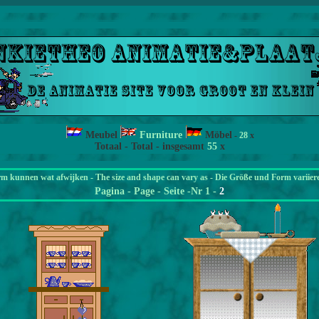
Meubel
Furniture
Möbel
-
28
x
Totaal - Total - insgesamt
55
x
rm kunnen wat afwijken - The size and shape can vary as - Die Größe und Form variier
Pagina
- Page - Seite -Nr 1 -
2