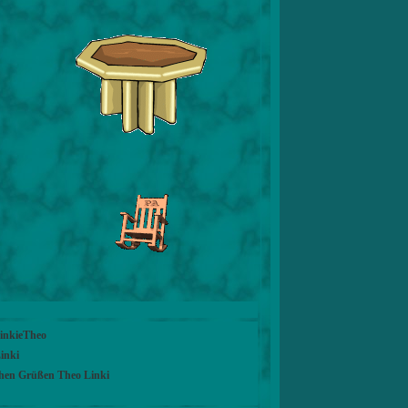
LinkieTheo
inki
chen Grüßen Theo Linki