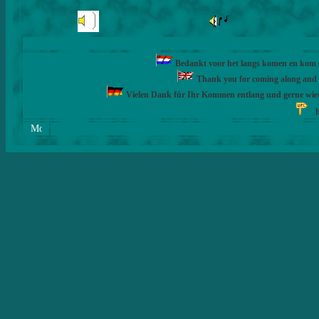
Bedankt voor het langs komen en kom ge
Thank you for coming along and fe
Vielen Dank für Ihr Kommen entlang und gerne wie
h