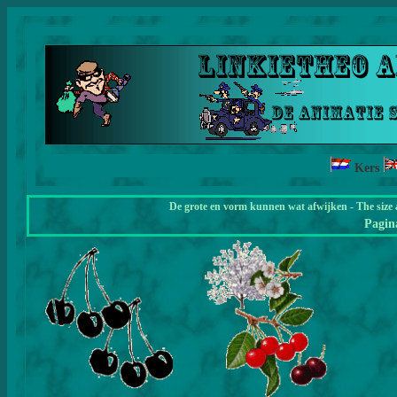
Kers
De grote en vorm kunnen wat afwijken - The size 
Pagi