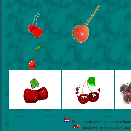
Bedankt voor het langs komen en kom ge
Thank you for coming along and fe