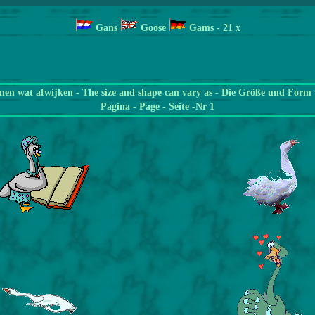
Gans
Goose
Gams
- 21
x
en wat afwijken - The size and shape can vary as - Die Größe und Form 
Pagina
- Page - Seite -Nr 1