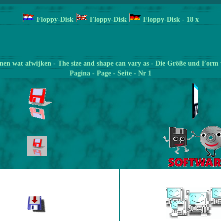
Floppy-Disk
Floppy-Disk
Floppy-Disk
- 18
x
en wat afwijken - The size and shape can vary as - Die Größe und Form 
Pagina
- Page - Seite - Nr 1