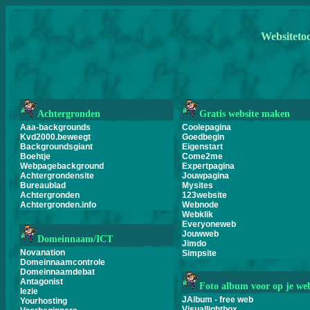
Websitetoo
Achtergronden
Gratis website maken
Aaa-backgrounds
Coolepagina
Kvd2000.beweegt
Goedbegin
Backgroundsgiant
Eigenstart
Boehtje
Come2me
Webpagebackground
Expertpagina
Achtergrondensite
Jouwpagina
Bureaublad
Mysites
Achtergronden
123website
Achtergronden.info
Webnode
Webklik
Everyoneweb
Jouwweb
Domeinnaam/ICT
Jimdo
Novanation
Simpsite
Domeinnaamcontrole
Domeinnaamdebat
Antagonist
Foto album voor op je web
Iezie
JAlbum - free web
Yourhosting
Visuallightbox