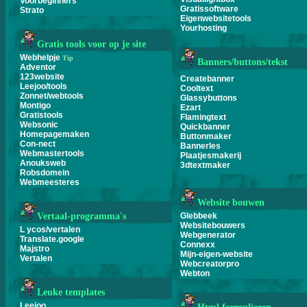
Voorbeginners
Gratissoftware
Strato
Eigenwebsitetools
Yourhosting
Gratis tools voor op je site
Webhelpje
Tip
Banners/buttons/tekst
Adventor
123website
Createbanner
Leejoo/tools
Cooltext
Zonnet/webtools
Glassybuttons
Montigo
Ezart
Gratistools
Flamingtext
Websonic
Quickbanner
Homepagemaken
Buttonmaker
Con-nect
Bannerles
Webmastertools
Plaatjesmakerij
Anouksweb
3dtextmaker
Robsdomein
Webmeesteres
Website bouwen
Vertaal-programma's
Glebbeek
Websitebouwers
L ycos/vertalen
Webgenerator
Translate.google
Connexx
Majstro
Mijn-eigen-website
Vertalen
Webcreatorpro
Webton
Leuke templates
Leejoo