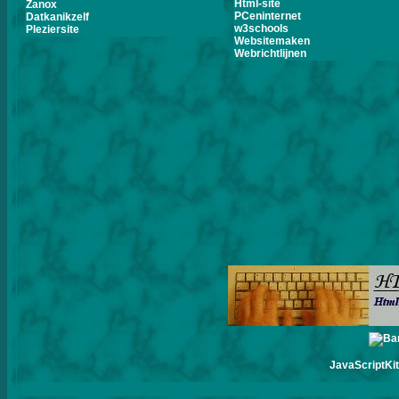
Html-site
Zanox
PCeninternet
Datkanikzelf
w3schools
Pleziersite
Websitemaken
Webrichtlijnen
JavaScriptKit