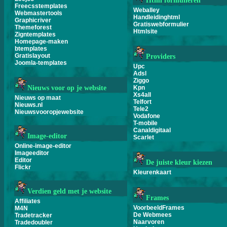
Html formulieren
Freecsstemplates
Weballey
Webmastertools
Handleidinghtml
Graphicriver
Gratiswebformulier
Themeforest
Htmlsite
Zigntemplates
Homepage-maken
btemplates
Gratislayout
Providers
Joomla-templates
Upc
Adsl
Ziggo
Nieuws voor op je website
Kpn
Xs4all
Nieuws op maat
Telfort
Nieuws.nl
Tele2
Nieuwsvooropjewebsite
Vodafone
T-mobile
Canaldigitaal
Image-editor
Scarlet
Online-image-editor
Imageeditor
Editor
De juiste kleur kiezen
Flickr
Kleurenkaart
Verdien geld met je website
Frames
Affiliates
VoorbeeldFrames
M4N
De Webmees
Tradetracker
Naarvoren
Tradedoubler