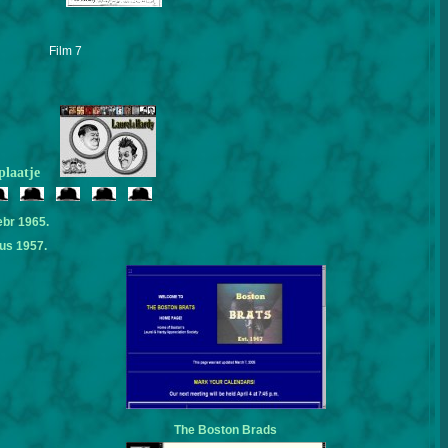
Film 7
plaatje
ebr 1965.
us 1957.
The Boston Brads