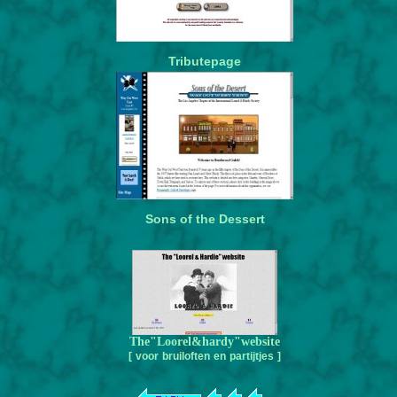
Tributepage
Sons of the Dessert
The"Loorel&hardy"website
[ voor bruiloften en partijtjes ]