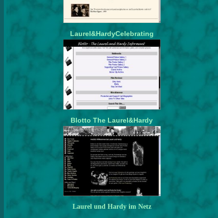
Laurel&HardyCelebrating
Blotto The Laurel&Hardy
Laurel und Hardy im Netz