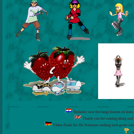
Bedankt voor het langs komen en kom ge
Thank you for coming along and fe
Vielen Dank für Ihr Kommen entlang und gerne wie
h