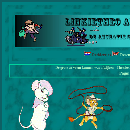
Reddertjes
Resc
De grote en vorm kunnen wat afwijken - The size 
Pagi