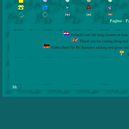
Pagina
- P
Bedankt voor het langs komen en kom ge
Thank you for coming along and fe
Vielen Dank für Ihr Kommen entlang und gerne wie
h