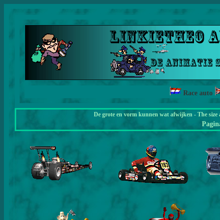
Race auto
De grote en vorm kunnen wat afwijken - The size 
Pagi