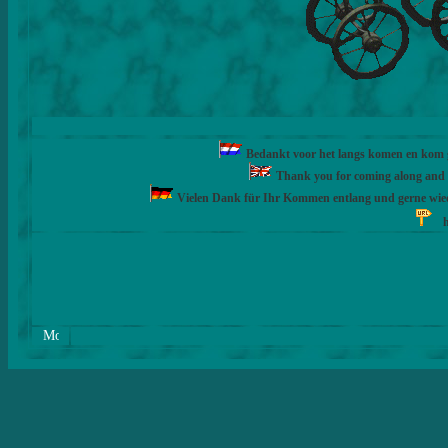
Bedankt voor het langs komen en kom ge
Thank you for coming along and fe
Vielen Dank für Ihr Kommen entlang und gerne wie
h