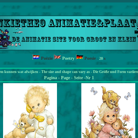
Poëzie
Poetry
Poesie
-
20
x
rm kunnen wat afwijken - The size and shape can vary as - Die Größe und Form variier
Pagina
- Page - Seite -Nr 1