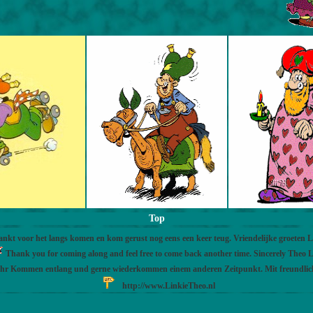
Top
nkt voor het langs komen en kom gerust nog eens een keer teug. Vriendelijke groeten 
Thank you for coming along and feel free to come back another time. Sincerely Theo L
Ihr Kommen entlang und gerne wiederkommen einem anderen Zeitpunkt. Mit freundli
http://www.LinkieTheo.nl