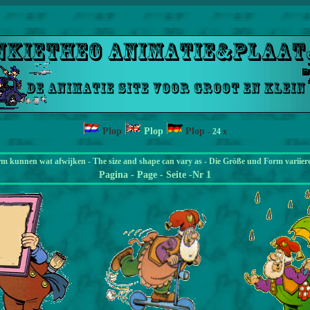
Plop
Plop
Plop
-
24
x
rm kunnen wat afwijken - The size and shape can vary as - Die Größe und Form variier
Pagina
- Page - Seite -Nr 1