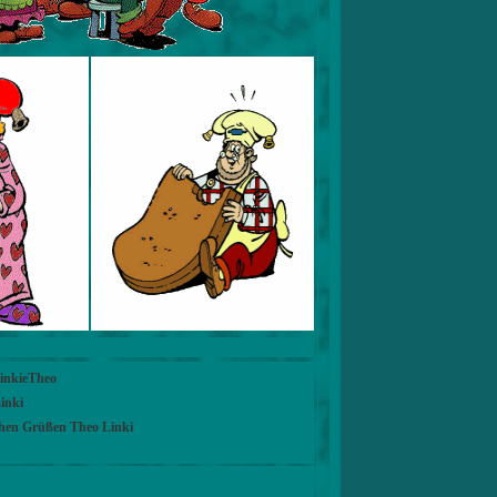
LinkieTheo
inki
chen Grüßen Theo Linki