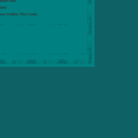
LinkieTheo
inki
chen Grüßen Theo Linki