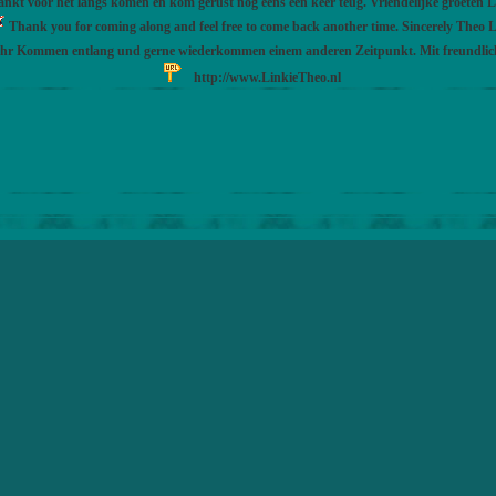
nkt voor het langs komen en kom gerust nog eens een keer teug. Vriendelijke groeten 
Thank you for coming along and feel free to come back another time. Sincerely Theo L
Ihr Kommen entlang und gerne wiederkommen einem anderen Zeitpunkt. Mit freundli
http://www.LinkieTheo.nl