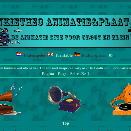
Platenspeler
Turntable
Plattenspieler
-
05
x
rm kunnen wat afwijken - The size and shape can vary as - Die Größe und Form variier
Pagina
- Page - Seite -Nr 1
Top