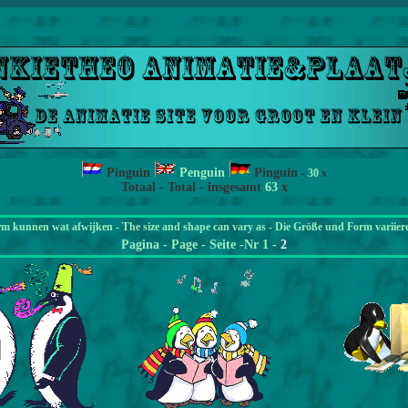
Pinguin
Penguin
Pinguin
-
30
x
Totaal - Total - insgesamt
63
x
rm kunnen wat afwijken - The size and shape can vary as - Die Größe und Form variier
Pagina
- Page - Seite -Nr 1 -
2