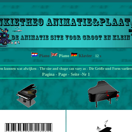
Piano
Piano
Klavier
-
12
x
rm kunnen wat afwijken - The size and shape can vary as - Die Größe und Form variier
Pagina
- Page - Seite -Nr 1