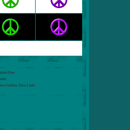
LinkieTheo
inki
chen Grüßen Theo Linki