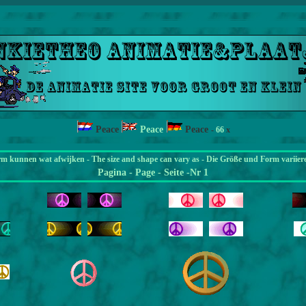
Peace
Peace
Peace
-
66
x
rm kunnen wat afwijken - The size and shape can vary as - Die Größe und Form variier
Pagina
- Page - Seite -Nr 1