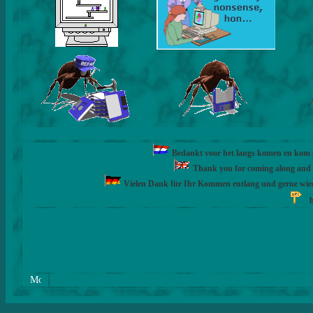
Bedankt voor het langs komen en kom ge
Thank you for coming along and fe
Vielen Dank für Ihr Kommen entlang und gerne wie
h