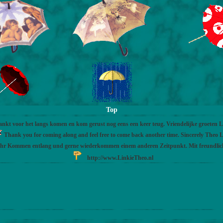
Top
nkt voor het langs komen en kom gerust nog eens een keer teug. Vriendelijke groeten 
Thank you for coming along and feel free to come back another time. Sincerely Theo L
Ihr Kommen entlang und gerne wiederkommen einem anderen Zeitpunkt. Mit freundli
http://www.LinkieTheo.nl