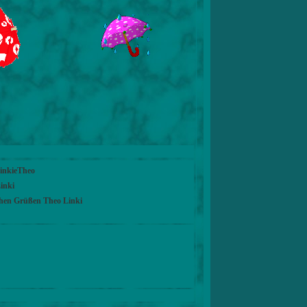
LinkieTheo
inki
chen Grüßen Theo Linki