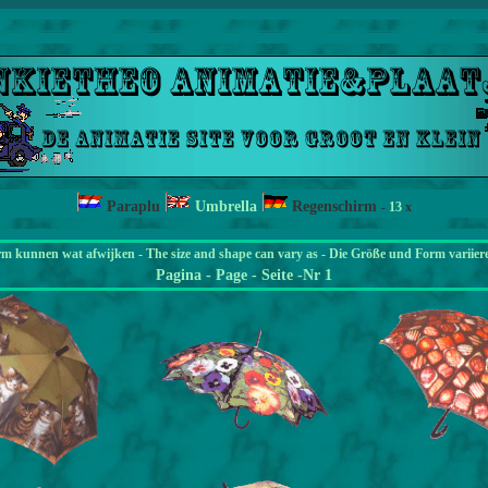
Paraplu
Umbrella
Regenschirm
-
13
x
rm kunnen wat afwijken - The size and shape can vary as - Die Größe und Form variier
Pagina
- Page - Seite -Nr 1