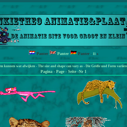
Panter
Panter
Panter
-
11
x
rm kunnen wat afwijken - The size and shape can vary as - Die Größe und Form variier
Pagina
- Page - Seite -Nr 1