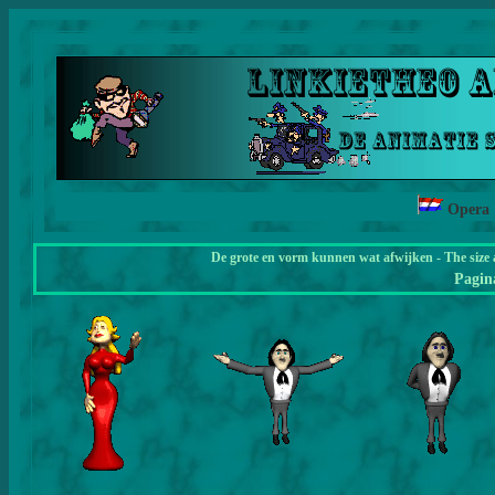
Opera
De grote en vorm kunnen wat afwijken - The size 
Pagi