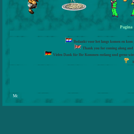
Pagina
Bedankt voor het langs komen en kom ge
Thank you for coming along and fe
Vielen Dank für Ihr Kommen entlang und gerne wie
h