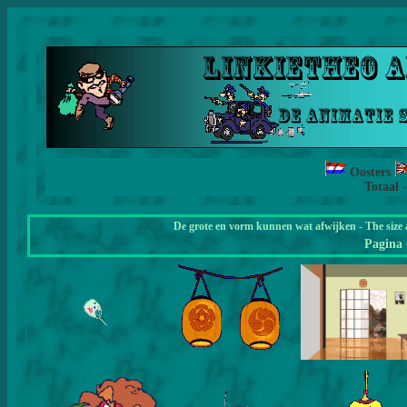
Oosters
Totaal 
De grote en vorm kunnen wat afwijken - The size 
Pagina