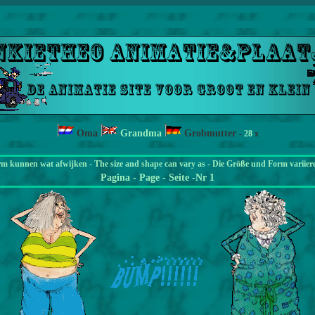
Oma
Grandma
Grobmutter
-
28
x
rm kunnen wat afwijken - The size and shape can vary as - Die Größe und Form variier
Pagina
- Page - Seite -Nr 1