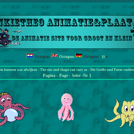
Octopus
Octopus
Octopus
-
11
x
rm kunnen wat afwijken - The size and shape can vary as - Die Größe und Form variier
Pagina
- Page - Seite -Nr 1