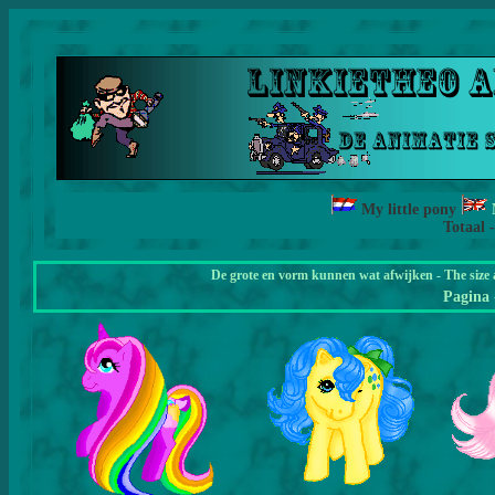
My little pony
Totaal 
De grote en vorm kunnen wat afwijken - The size 
Pagina