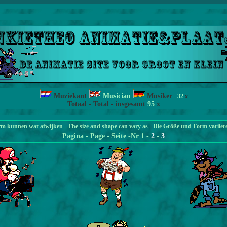
Muziekant
Musician
Musiker
-
32
x
Totaal - Total - insgesamt
95
x
rm kunnen wat afwijken - The size and shape can vary as - Die Größe und Form variier
Pagina
- Page - Seite -Nr 1 -
2
-
3