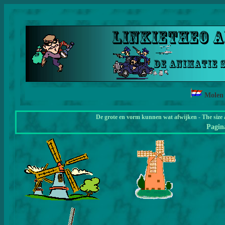
Mole
De grote en vorm kunnen wat afwijken - The size 
Pagi