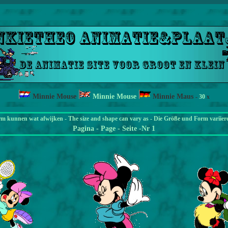
Minnie Mouse
Minnie Mouse
Minnie Maus
-
30
x
rm kunnen wat afwijken - The size and shape can vary as - Die Größe und Form variier
Pagina
- Page - Seite -Nr 1