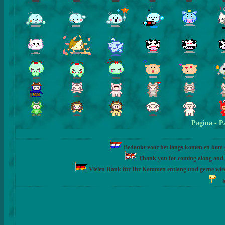
Pagina
- P
Bedankt voor het langs komen en kom ge
Thank you for coming along and fe
Vielen Dank für Ihr Kommen entlang und gerne wie
h