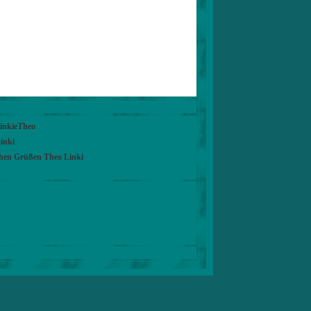
LinkieTheo
inki
chen Grüßen Theo Linki