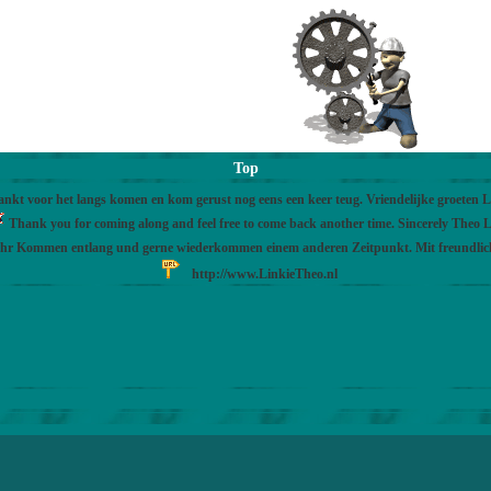
Top
nkt voor het langs komen en kom gerust nog eens een keer teug. Vriendelijke groeten 
Thank you for coming along and feel free to come back another time. Sincerely Theo L
Ihr Kommen entlang und gerne wiederkommen einem anderen Zeitpunkt. Mit freundli
http://www.LinkieTheo.nl