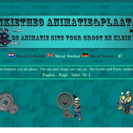
Metaal Arbeider
Metal Worker
Metal Worker
07
-
x
rm kunnen wat afwijken - The size and shape can vary as - Die Größe und Form variier
Pagina
- Page - Seite -Nr 1