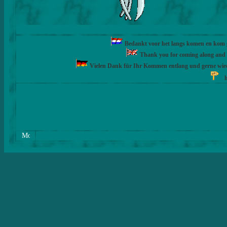
Bedankt voor het langs komen en kom ge
Thank you for coming along and fe
Vielen Dank für Ihr Kommen entlang und gerne wie
h