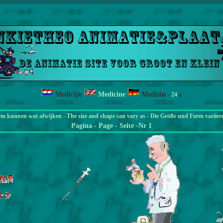
Medicijn
Medicine
Medizin
-
24
x
rm kunnen wat afwijken - The size and shape can vary as - Die Größe und Form variier
Pagina
- Page - Seite -Nr 1