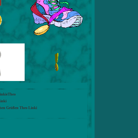
LinkieTheo
inki
chen Grüßen Theo Linki