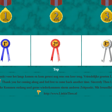
Top
nkt voor het langs komen en kom gerust nog eens een keer teug. Vriendelijke groeten 
Thank you for coming along and feel free to come back another time. Sincerely Theo L
Ihr Kommen entlang und gerne wiederkommen einem anderen Zeitpunkt. Mit freundli
http://www.LinkieTheo.nl