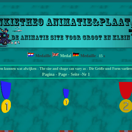
Medaille
Medal
Medaille
-
15
x
rm kunnen wat afwijken - The size and shape can vary as - Die Größe und Form variier
Pagina
- Page - Seite -Nr 1