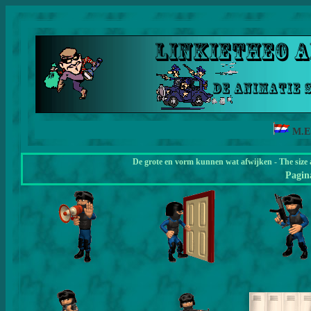
M.E
De grote en vorm kunnen wat afwijken - The size 
Pagi