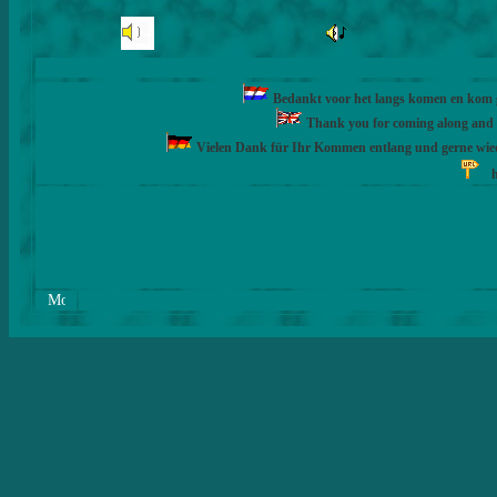
Bedankt voor het langs komen en kom ge
Thank you for coming along and fe
Vielen Dank für Ihr Kommen entlang und gerne wie
h