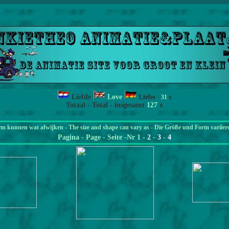
Liefde
Love
Liebe
-
31
x
Totaal - Total - insgesamt
127
x
rm kunnen wat afwijken - The size and shape can vary as - Die Größe und Form variier
Pagina
- Page - Seite -Nr 1 -
2
-
3
-
4