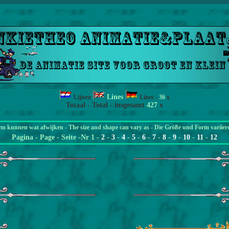
Lines
Lijnen
Lines
-
36
x
Totaal - Total - insgesamt
427
x
rm kunnen wat afwijken - The size and shape can vary as - Die Größe und Form variier
Pagina - Page - Seite -Nr 1 -
2
-
3
-
4
-
5
-
6
-
7
-
8
-
9
-
10
-
11
-
12