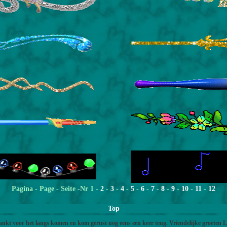
Pagina - Page - Seite -Nr 1 -
2
-
3
-
4
-
5
-
6
-
7
-
8
-
9
-
10
-
11
-
12
Top
nkt voor het langs komen en kom gerust nog eens een keer teug. Vriendelijke groeten 