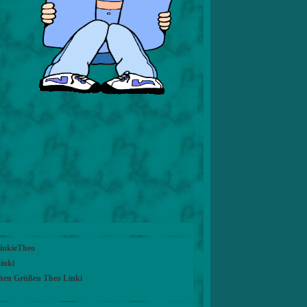
LinkieTheo
inki
chen Grüßen Theo Linki