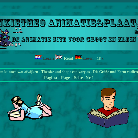
Lezen
Read
Lesen
-
18
x
rm kunnen wat afwijken - The size and shape can vary as - Die Größe und Form variier
Pagina
- Page - Seite -Nr 1