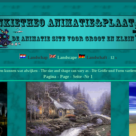
Landschap
Landscape
Landschaft
-
12
x
rm kunnen wat afwijken - The size and shape can vary as - Die Größe und Form variier
Pagina
- Page - Seite -Nr 1