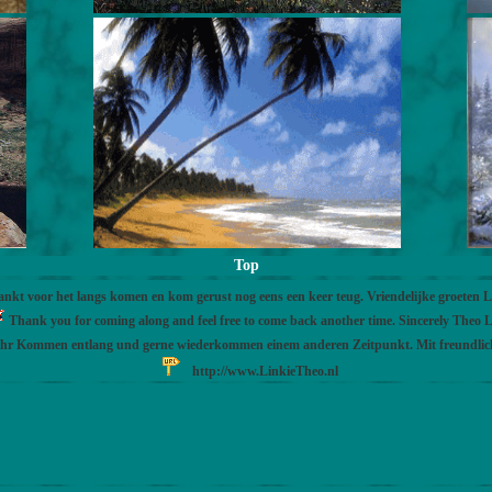
Top
nkt voor het langs komen en kom gerust nog eens een keer teug. Vriendelijke groeten 
Thank you for coming along and feel free to come back another time. Sincerely Theo L
Ihr Kommen entlang und gerne wiederkommen einem anderen Zeitpunkt. Mit freundli
http://www.LinkieTheo.nl