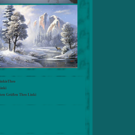
LinkieTheo
inki
chen Grüßen Theo Linki