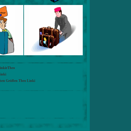
LinkieTheo
inki
chen Grüßen Theo Linki