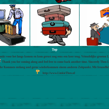
Top
nkt voor het langs komen en kom gerust nog eens een keer teug. Vriendelijke groeten 
Thank you for coming along and feel free to come back another time. Sincerely Theo L
Ihr Kommen entlang und gerne wiederkommen einem anderen Zeitpunkt. Mit freundli
http://www.LinkieTheo.nl