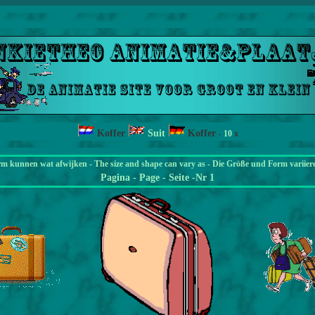
Koffer
Suit
Koffer
-
10
x
rm kunnen wat afwijken - The size and shape can vary as - Die Größe und Form variier
Pagina
- Page - Seite -Nr 1