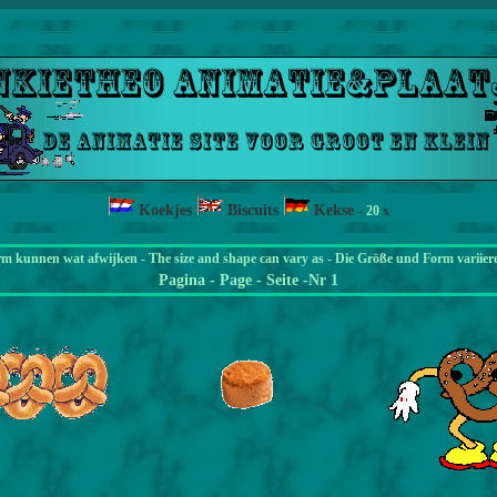
Koekjes
Biscuits
Kekse
-
20
x
rm kunnen wat afwijken - The size and shape can vary as - Die Größe und Form variier
Pagina
- Page - Seite -Nr 1