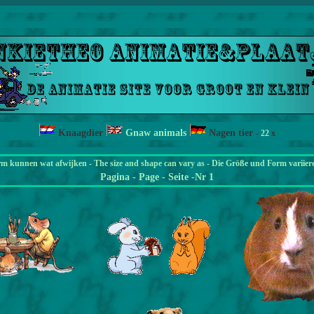
Knaagdier
Gnaw animals
Nagen tier
-
22
x
rm kunnen wat afwijken - The size and shape can vary as - Die Größe und Form variier
Pagina
- Page - Seite -Nr 1