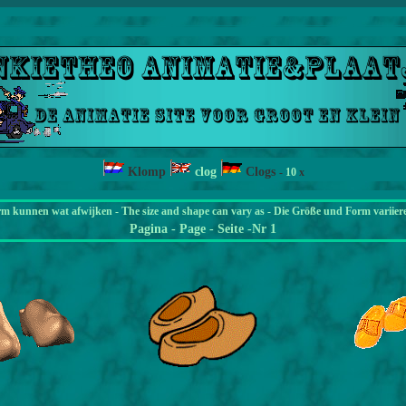
Klomp
clog
Clogs
-
10
x
rm kunnen wat afwijken - The size and shape can vary as - Die Größe und Form variier
Pagina
- Page - Seite -Nr 1