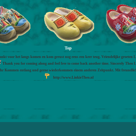
Top
nkt voor het langs komen en kom gerust nog eens een keer teug. Vriendelijke groeten 
Thank you for coming along and feel free to come back another time. Sincerely Theo L
Ihr Kommen entlang und gerne wiederkommen einem anderen Zeitpunkt. Mit freundli
http://www.LinkieTheo.nl