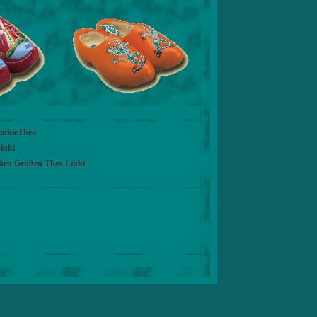
LinkieTheo
inki
chen Grüßen Theo Linki