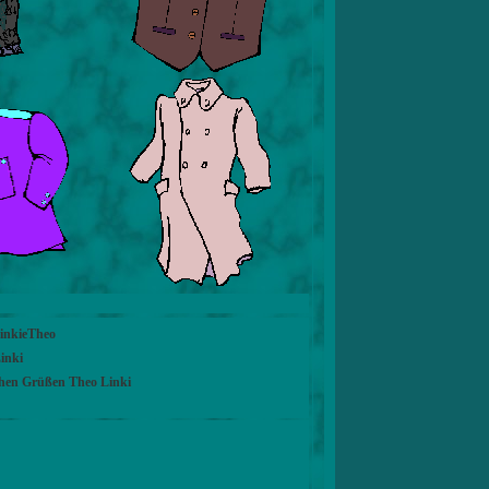
LinkieTheo
inki
chen Grüßen Theo Linki