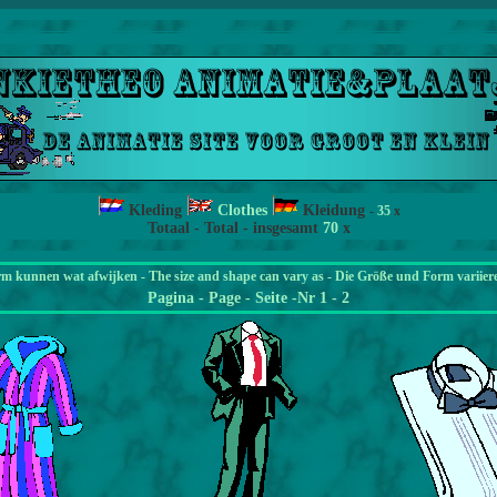
Kleding
Clothes
Kleidung
-
35
x
Totaal - Total - insgesamt
70
x
rm kunnen wat afwijken - The size and shape can vary as - Die Größe und Form variier
Pagina
- Page - Seite -Nr 1 - 2