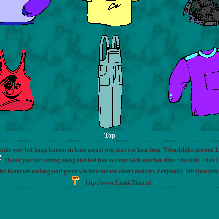
Top
nkt voor het langs komen en kom gerust nog eens een keer teug. Vriendelijke groeten 
Thank you for coming along and feel free to come back another time. Sincerely Theo L
Ihr Kommen entlang und gerne wiederkommen einem anderen Zeitpunkt. Mit freundli
http://www.LinkieTheo.nl